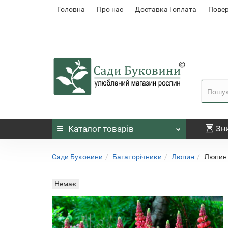
Головна
Про нас
Доставка і оплата
Повер
Каталог
товарів
Зн
Сади Буковини
Багаторічники
Люпин
Люпин 
Немає