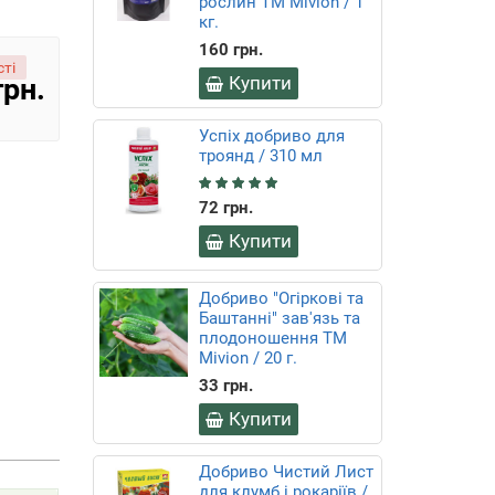
рослин ТМ Mivion / 1
кг.
160 грн.
ті
грн.
Купити
Успіх добриво для
троянд / 310 мл
72 грн.
Купити
Добриво "Огіркові та
Баштанні" зав'язь та
плодоношення ТМ
Mivion / 20 г.
33 грн.
Купити
Добриво Чистий Лист
для клумб і рокаріїв /