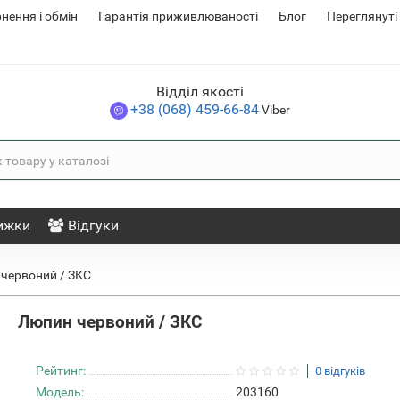
нення i обмін
Гарантія приживлюваності
Блог
Переглянуті
Відділ якості
+38 (068) 459-66-84
Viber
ижки
Відгуки
червоний / ЗКС
Люпин червоний / ЗКС
Рейтинг:
0 відгуків
Модель:
203160