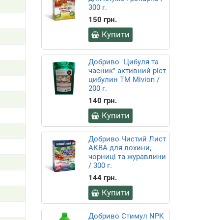
300 г.
150 грн.
Купити
Добриво "Цибуля та
часник" активний ріст
цибулин ТМ Mivion /
200 г.
140 грн.
Купити
Добриво Чистий Лист
АКВА для лохини,
чорниці та журавлини
/ 300 г.
144 грн.
Купити
Добриво Стимул NPK