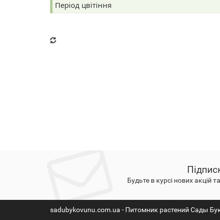
Період цвітіння
Підпис
Будьте в курсі нових акцій т
sadubykovunu.com.ua - Питомник растений Сады Бу