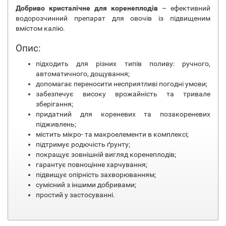
Добриво кристалічне для коренеплодів
– ефективний
водорозчинний препарат для овочів із підвищеним
вмістом калію.
Опис:
підходить для різних типів поливу: ручного,
автоматичного, дощування;
допомагає переносити несприятливі погодні умови;
забезпечує високу врожайність та тривале
зберігання;
придатний для кореневих та позакореневих
підживлень;
містить мікро- та макроелементи в комплексі;
підтримує родючість ґрунту;
покращує зовнішній вигляд коренеплодів;
гарантує повноцінне харчування;
підвищує опірність захворюванням;
сумісний з іншими добривами;
простий у застосуванні.