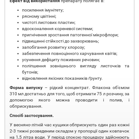
Ефект від використання
препарату полягає в:
посилення імунітету;
рясному цвітінні;
чистоті листових пластин;
вдосконалення кореневої системи;
пригнічення зростання патогенної мікрофлори;
підвищенні стійкості до захворювань;
запобігання розвитку хлорозу;
забезпечення повноцінного харчування квітів;
усунення дефіциту поживних речовин;
поліпшення зовнішнього вигляду листочків та
бутонів;
відновлення якісних показників ґрунту.
Форма випуску
– рідкий концентрат. Флакона об'ємом
310 мл достатньо для того, щоб отримати 75 л розчину, за
допомогою якого можна проводити і полив, і
обприскування.
Спосіб застосування.
У весняно-літній час кущики обприскують один раз кожні
2-3 тижні розведеним складом у пропорції один ковпачок
на 1,5 літра води. У період спокою процедуру здійснюють