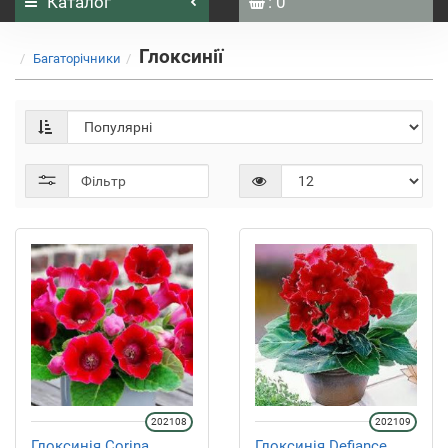
Каталог
: 0
Глоксинії
Багаторічники
Фільтр
202108
202109
Глоксинія Corina
Глоксинія Defiance