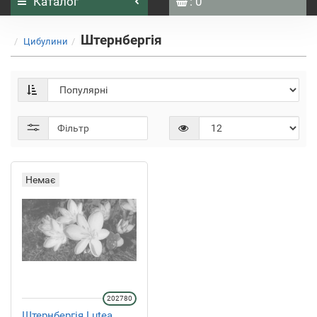
Каталог
: 0
Штернбергія
Цибулини
Фільтр
Немає
202780
Штернбергія Lutea