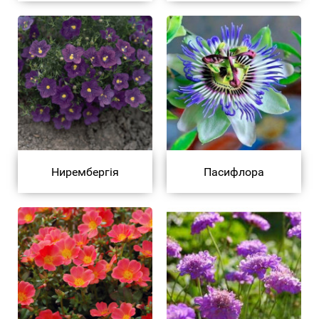
Нирембергія
Пасифлора