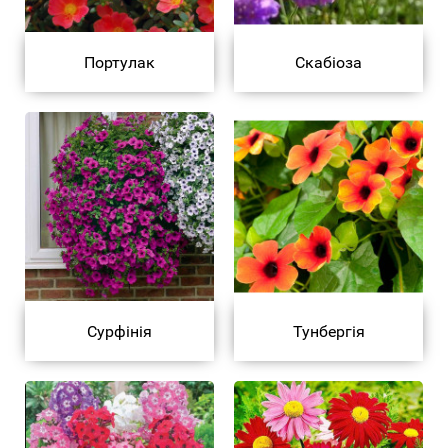
Портулак
Скабіоза
Сурфінія
Тунбергія