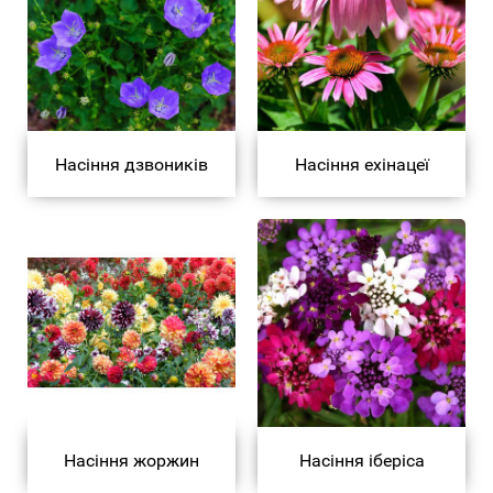
Насіння дзвоників
Насіння ехінацеї
Насіння жоржин
Насіння іберіса