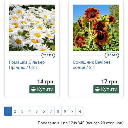
203529
1804-03
Ромашка Сільвер
Соняшник Вечірнє
Прінцес / 0,2 г.
сонце / 2 г.
14 грн.
17 грн.
Купити
Купити
1
2
3
4
5
6
7
8
9
>
>|
Показано з 1 по 12 із 340 (всього 29 сторінок)