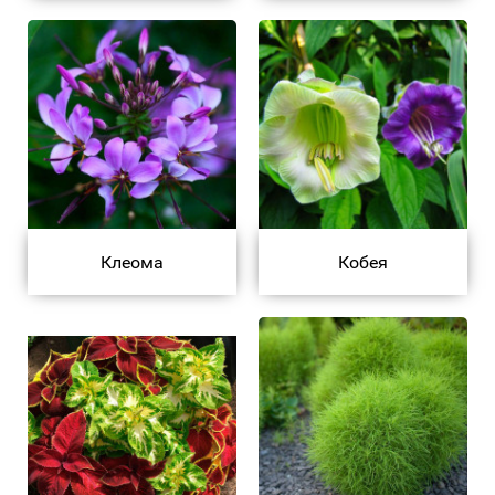
Клеома
Кобея