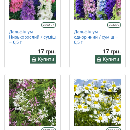
2802-07
203389
Дельфініум
Дельфініум
Низькорослий / суміш
однорічний / суміш –
– 0,5 г.
0,5 г.
17 грн.
17 грн.
Купити
Купити