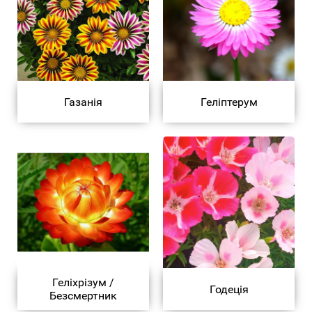
Газанія
Геліптерум
Геліхрізум /
Годеція
Безсмертник