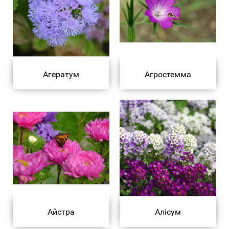
Агератум
Агростемма
Айстра
Алісум