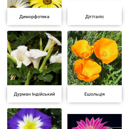
Диморфотека
Дігіталіс
Дурман Індійський
Ешольція