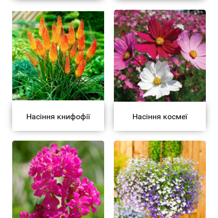
Насіння книфофії
Насіння космеї