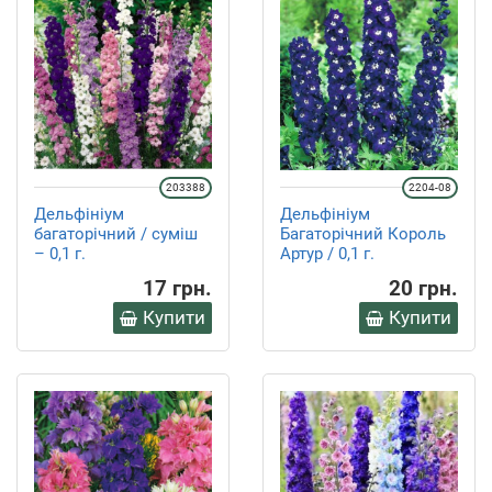
203388
2204-08
Дельфініум
Дельфініум
багаторічний / суміш
Багаторічний Король
– 0,1 г.
Артур / 0,1 г.
17 грн.
20 грн.
Купити
Купити