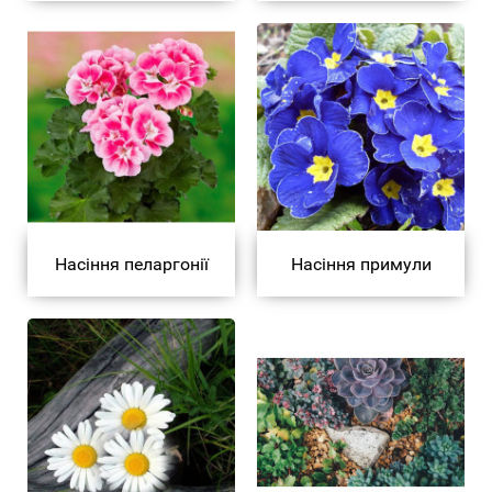
Насіння пеларгонії
Насіння примули