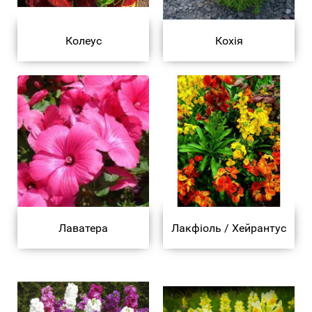
Колеус
Кохія
Лаватера
Лакфіоль / Хейрантус