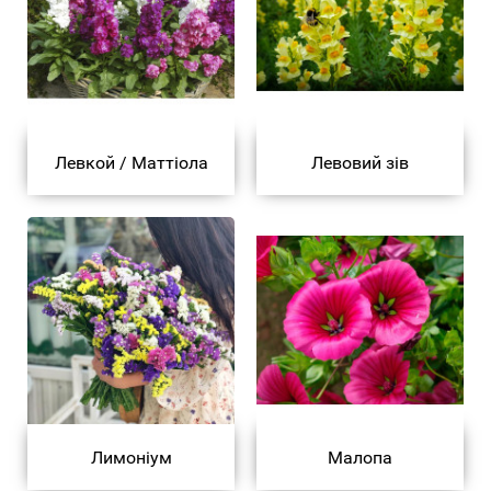
Левкой / Маттіола
Левовий зів
Лимоніум
Малопа