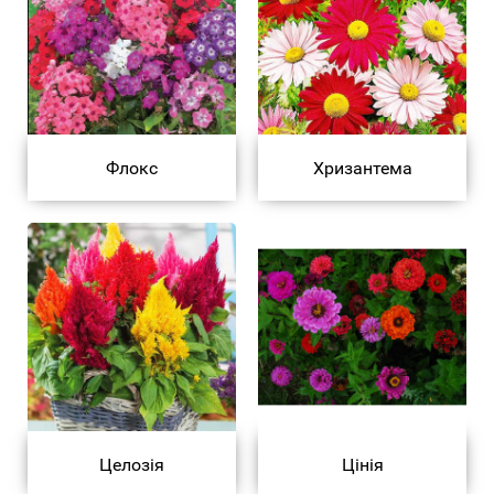
Флокс
Хризантема
Целозія
Цінія