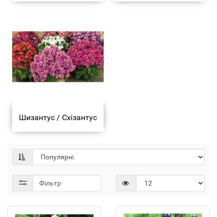
Шизантус / Схізантус
Фільтр