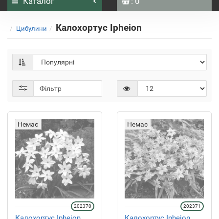
Каталог
: 0
Калохортус Ipheion
Цибулини
Фільтр
Немає
Немає
202370
202371
Калохортус Ipheion
Калохортус Ipheion