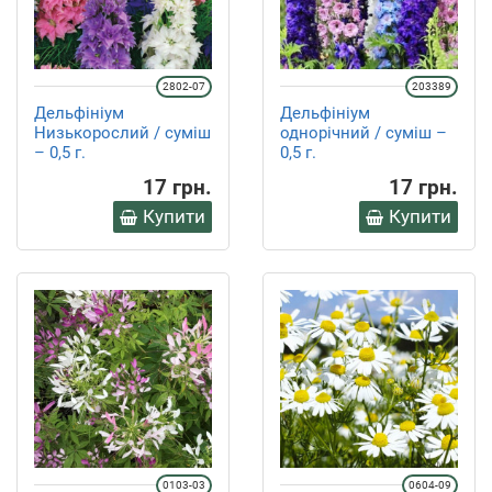
2802-07
203389
Дельфініум
Дельфініум
Низькорослий / суміш
однорічний / суміш –
– 0,5 г.
0,5 г.
17 грн.
17 грн.
Купити
Купити
0103-03
0604-09