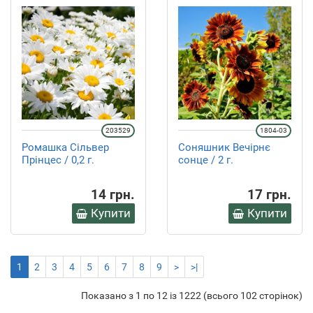
203529
1804-03
Ромашка Сільвер
Соняшник Вечірнє
Прінцес / 0,2 г.
сонце / 2 г.
14 грн.
17 грн.
Купити
Купити
1
2
3
4
5
6
7
8
9
>
>|
Показано з 1 по 12 із 1222 (всього 102 сторінок)