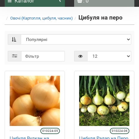
Каталог
: 0
Цибуля на перо
Овочі (Картопля, цибуля, часник)
Фільтр
010224-05
010224-06
Цибуля Вулкан на
Цибуля Радар на Перо