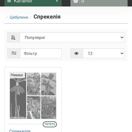
Каталог
: 0
Спрекелія
Цибулини
Фільтр
Немає
707072
Спрекелія