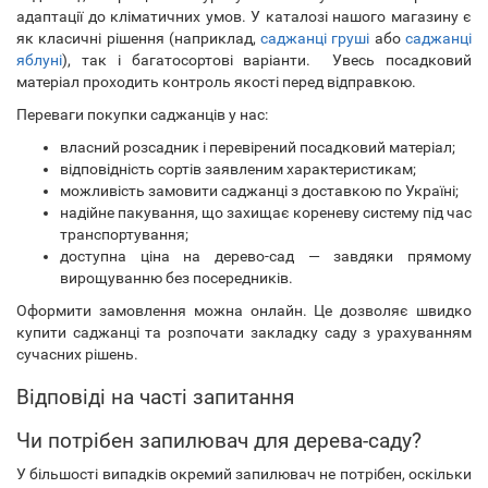
адаптації до кліматичних умов. У каталозі нашого магазину є
як класичні рішення (наприклад,
саджанці груші
або
саджанці
яблуні
), так і багатосортові варіанти. Увесь посадковий
матеріал проходить контроль якості перед відправкою.
Переваги покупки саджанців у нас:
власний розсадник і перевірений посадковий матеріал;
відповідність сортів заявленим характеристикам;
можливість замовити саджанці з доставкою по Україні;
надійне пакування, що захищає кореневу систему під час
транспортування;
доступна ціна на дерево-сад — завдяки прямому
вирощуванню без посередників.
Оформити замовлення можна онлайн. Це дозволяє швидко
купити саджанці та розпочати закладку саду з урахуванням
сучасних рішень.
Відповіді на часті запитання
Чи потрібен запилювач для дерева-саду?
У більшості випадків окремий запилювач не потрібен, оскільки