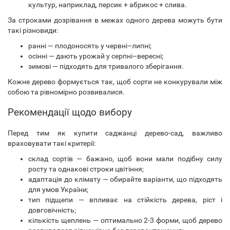
культур, наприклад, персик + абрикос + слива.
За строками дозрівання в межах одного дерева можуть бути
такі різновиди:
ранні — плодоносять у червні–липні;
осінні — дають урожай у серпні–вересні;
зимові — підходять для тривалого зберігання.
Кожне дерево формується так, щоб сорти не конкурували між
собою та рівномірно розвивалися.
Рекомендації щодо вибору
Перед тим як купити саджанці дерево-сад, важливо
враховувати такі критерії:
склад сортів — бажано, щоб вони мали подібну силу
росту та однакові строки цвітіння;
адаптація до клімату — обирайте варіанти, що підходять
для умов України;
тип підщепи — впливає на стійкість дерева, ріст і
довговічність;
кількість щеплень — оптимально 2-3 форми, щоб дерево