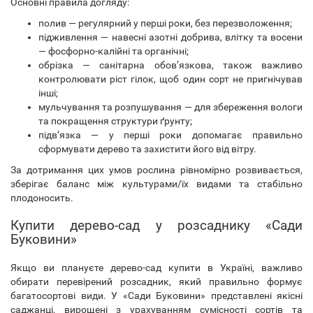
Основні правила догляду:
полив — регулярний у перші роки, без перезволоження;
підживлення — навесні азотні добрива, влітку та восени
— фосфорно-калійні та органічні;
обрізка — санітарна обов’язкова, також важливо
контролювати ріст гілок, щоб один сорт не пригнічував
інші;
мульчування та розпушування — для збереження вологи
та покращення структури ґрунту;
підв’язка — у перші роки допомагає правильно
сформувати дерево та захистити його від вітру.
За дотримання цих умов рослина рівномірно розвивається,
зберігає баланс між культурами/їх видами та стабільно
плодоносить.
Купити дерево-сад у розсаднику «Сади
Буковини»
Якщо ви плануєте дерево-сад купити в Україні, важливо
обирати перевірений розсадник, який правильно формує
багатосортові види. У «Сади Буковини» представлені якісні
саджанці, вирощені з урахуванням сумісності сортів та