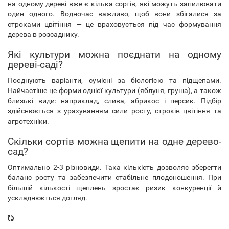
на одному дереві вже є кілька сортів, які можуть запилювати
один одного. Водночас важливо, щоб вони збігалися за
строками цвітіння — це враховується під час формування
дерева в розсаднику.
Які культури можна поєднати на одному
дереві-саді?
Поєднують варіанти, сумісні за біологією та підщепами.
Найчастіше це форми однієї культури (яблуня, груша), а також
близькі види: наприклад, слива, абрикос і персик. Підбір
здійснюється з урахуванням сили росту, строків цвітіння та
агротехніки.
Скільки сортів можна щепити на одне дерево-
сад?
Оптимально 2-3 різновиди. Така кількість дозволяє зберегти
баланс росту та забезпечити стабільне плодоношення. При
більшій кількості щеплень зростає ризик конкуренції й
ускладнюється догляд.