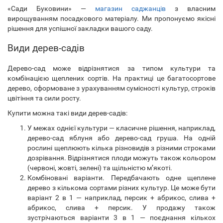
«Сади Буковини» —
магазин саджанців
з власним
вирощуванням посадкового матеріалу. Ми пропонуємо якісні
рішення для успішної закладки вашого саду.
Види дерев-садів
Дерево-сад може відрізнятися за типом культури та
комбінацією щеплених сортів. На практиці це багатосортове
дерево, сформоване з урахуванням сумісності культур, строків
цвітіння та сили росту.
Купити можна такі види дерев-садів:
У межах однієї культури — класичне рішення, наприклад,
дерево-сад яблуня або дерево-сад груша. На одній
рослині щеплюють кілька різновидів з різними строками
дозрівання. Відрізнятися плоди можуть також кольором
(червоні, жовті, зелені) та щільністю м’якоті.
Комбіновані варіанти. Передбачають одне щеплене
дерево з кількома сортами різних культур. Це може бути
варіант 2 в 1 — наприклад, персик + абрикос, слива +
абрикос, слива + персик. У продажу також
зустрічаються варіанти 3 в 1 — поєднання кількох