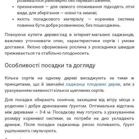
розвивалося рівномірно без перевантаження;
призначення — для свіжого споживання підходять літні
види, для зберігання — осінні та зимові;
якість посадкового матеріалу — коренева система
повинна бути добре розвиненою, без пошкоджень.
Плануючи купити дерево-сад в інтернет-магазині саджанців,
важливо уточнювати опис, характеристики сортів і умови
доставки. Якісно сформована рослина з розсадника швидше
приживається та стабільно плодоносить.
Особливості посадки та догляду
Кілька сортів на одному дереві висаджують за тими ж
принципами, що й звичайні
саджанці плодових дерев
, але з
урахуванням наявності кількох щеплених сортів.
Для посадки обирають сонячне, захищене від вітру місце з
родючим і добре дренованим ґрунтом. Оптимальна відстань
між деревами — 3-4 м. Посадкову яму готують з урахуванням
розміру кореневої системи, за потреби на дно укладають
дренаж. Після посадки саджанець рясно поливають, ґрунт
ущільнюють і мульчують.