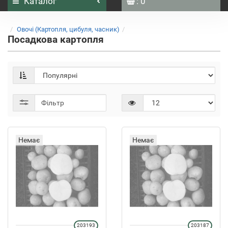
Каталог
: 0
Овочі (Картопля, цибуля, часник)
Посадкова картопля
Фільтр
Немає
Немає
203193
203187