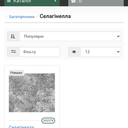
Каталог
: 0
Селагінелла
Багаторічники
Фільтр
Немає
202378
Селагінелла