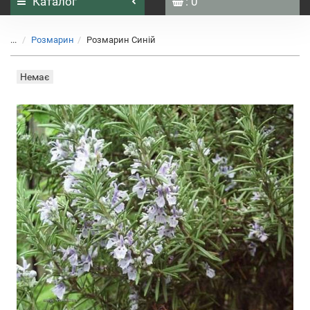
Каталог
: 0
...
Розмарин
Розмарин Синій
Немає