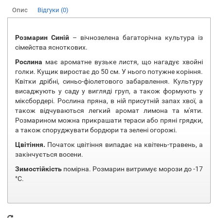
Опис
Відгуки (0)
Розмарин Синій
– вічнозелена багаторічна культура із
сімейства ясноткових.
Рослина
має ароматне вузьке листя, що нагадує хвойні
голки. Кущик виростає до 50 см. У нього потужне коріння.
Квітки дрібні, синьо-фіолетового забарвлення. Культуру
висаджують у саду у вигляді груп, а також формують у
міксбордері. Рослина пряна, в ній присутній запах хвої, а
також відчуваються легкий аромат лимона та м'яти.
Розмарином можна прикрашати тераси або пряні грядки,
а також споруджувати бордюри та зелені огорожі.
Цвітіння.
Початок цвітіння випадає на квітень-травень, а
закінчується восени.
Зимостійкість
помірна. Розмарин витримує морози до -17
°C.