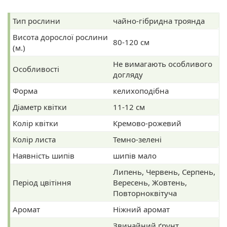
Тип рослини
чайно-гібридна троянда
Висота дорослої рослини
80-120 см
(м.)
Не вимагають особливого
Особливості
догляду
Форма
келихоподібна
Діаметр квітки
11-12 см
Колір квітки
Кремово-рожевий
Колір листа
Темно-зелені
Наявність шипів
шипів мало
Липень, Червень, Серпень,
Період цвітіння
Вересень, Жовтень,
Повторноквітуча
Аромат
Ніжний аромат
Звичайний ґрунт