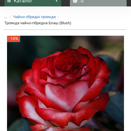
Каталог
: 0
...
Чайно-гібридні троянди
Троянда чайно-гібридна Блаш (Blush)
- 10%