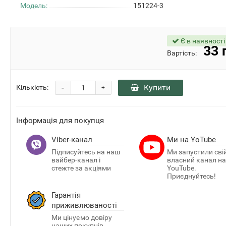
Модель:
151224-3
Є в наявності
33 
Вартість:
-
Купити
Кількість:
+
Інформація для покупця
Viber-канал
Ми на YoTube
Підписуйтесь на наш
Ми запустили сві
вайбер-канал і
власний канал на
стежте за акціями
YouTube.
Приєднуйтесь!
Гарантія
приживлюваності
Ми цінуємо довіру
наших покупців