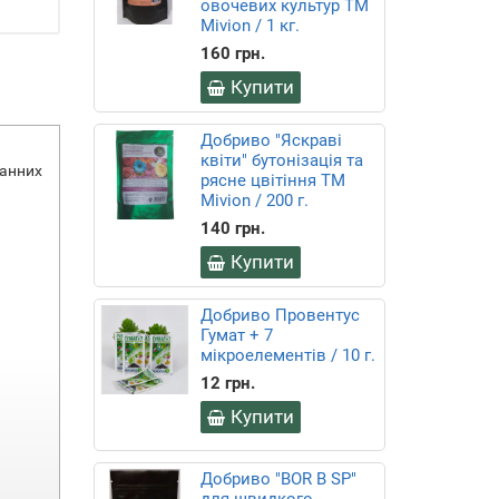
овочевих культур ТМ
Mivion / 1 кг.
160 грн.
Купити
Добриво "Яскраві
квіти" бутонізація та
анних
рясне цвітіння ТМ
Mivion / 200 г.
140 грн.
Купити
Добриво Провентус
Гумат + 7
мікроелементів / 10 г.
12 грн.
Купити
Добриво "BOR B SP"