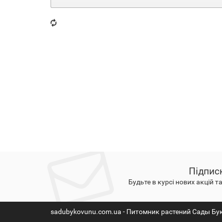
Підпис
Будьте в курсі нових акцій т
sadubykovunu.com.ua - Питомник растений Сады Бу