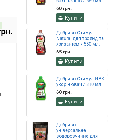
баклажанів / 550 мл.
60 грн.
Купити
грн.
Добриво Стимул
Natural для троянд та
хризантем / 550 мл.
65 грн.
Купити
Добриво Стимул NPK
укорінювач / 310 мл
60 грн.
й
Купити
Добриво
універсальне
водорозчинне для