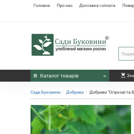
Головна
Про нас
Доставка і оплата
Повер
Каталог
товарів
Зн
Сади Буковини
Добрива
Добриво "Огіркові та Б