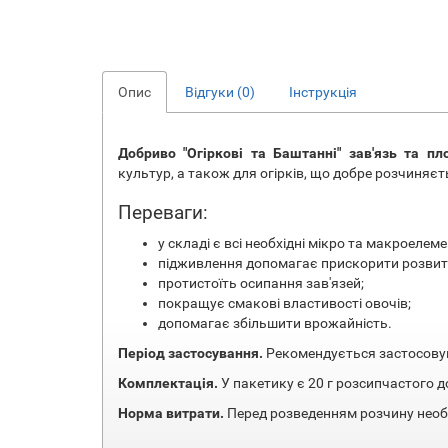
Опис
Відгуки (0)
Інструкція
Добриво "Огіркові та Баштанні" зав'язь та п
культур, а також для огірків, що добре розчиняєть
Переваги:
у складі є всі необхідні мікро та макроелем
підживлення допомагає прискорити розвито
протистоїть осипання зав'язей;
покращує смакові властивості овочів;
допомагає збільшити врожайність.
Період застосування.
Рекомендується застосовува
Комплектація.
У пакетику є 20 г розсипчастого 
Норма витрати.
Перед розведенням розчину необх