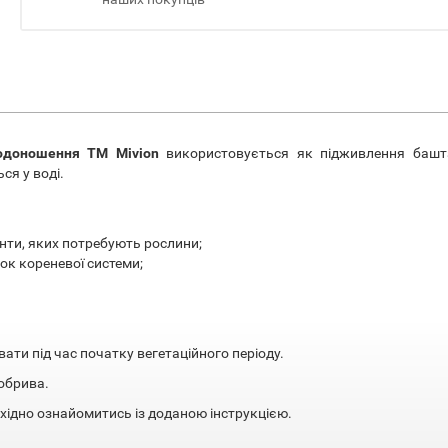
лодоношення ТМ Mivion
використовується як підживлення башт
ся у воді.
енти, яких потребують рослини;
к кореневої системи;
ти під час початку вегетаційного періоду.
добрива.
ідно ознайомитись із доданою інструкцією.