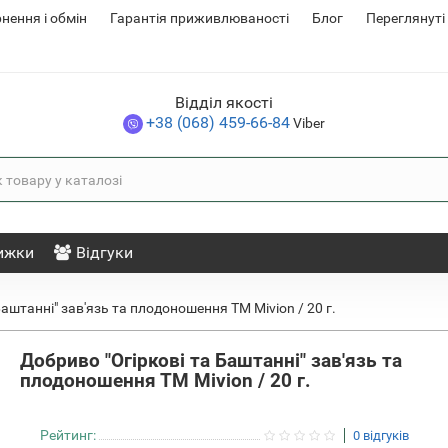
нення i обмін
Гарантія приживлюваності
Блог
Переглянуті
Відділ якості
+38 (068) 459-66-84
Viber
ижки
Відгуки
аштанні" зав'язь та плодоношення ТМ Mivion / 20 г.
Добриво "Огіркові та Баштанні" зав'язь та
плодоношення ТМ Mivion / 20 г.
Рейтинг:
0 відгуків