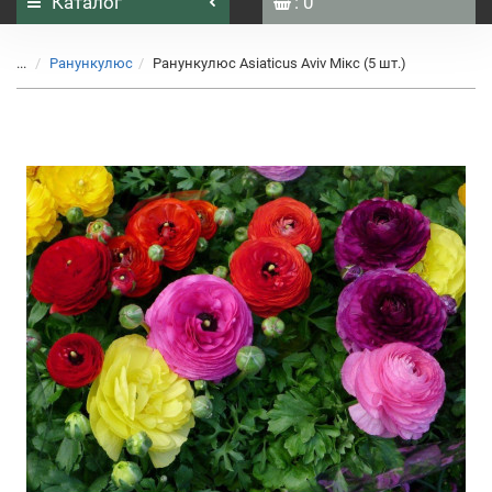
Каталог
: 0
...
Ранункулюс
Ранункулюс Аsiaticus Аviv Мікс (5 шт.)