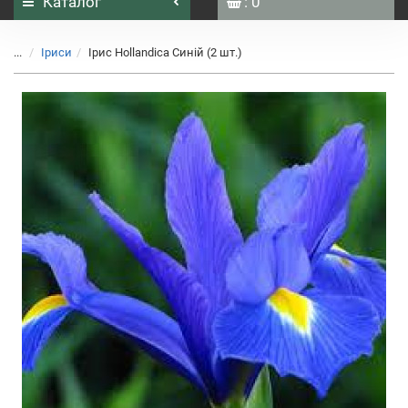
Каталог
: 0
...
Іриси
Ірис Hollandica Синій (2 шт.)