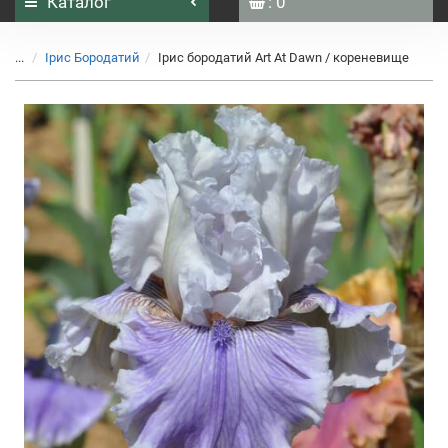
Каталог
: 0
...
Ірис Бородатий
Ірис бородатий Art At Dawn / кореневище