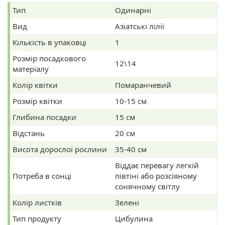
Тип
Одинарні
Вид
Азіатські лілії
Кількість в упаковці
1
Розмір посадкового
12\14
матеріалу
Колір квітки
Помаранчевий
Розмір квітки
10-15 см
Глибина посадки
15 см
Відстань
20 см
Висота дорослої рослини
35-40 см
Віддає перевагу легкій
Потреба в сонці
півтіні або розсіяному
сонячному світлу
Колір листків
Зелені
Тип продукту
Цибулина