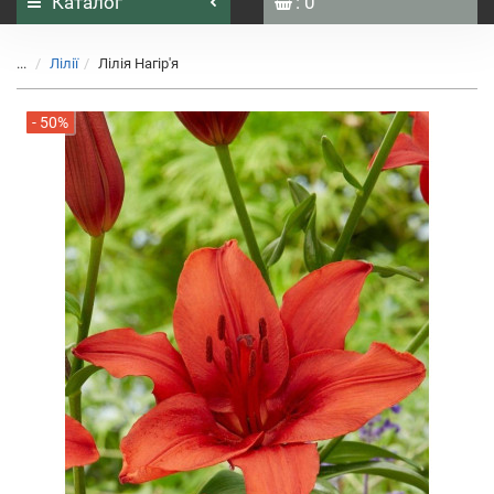
Каталог
: 0
...
Лілії
Лілія Нагір'я
- 50%