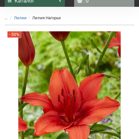
Каталог
: 0
...
Лилии
Лилия Нагорье
- 50%