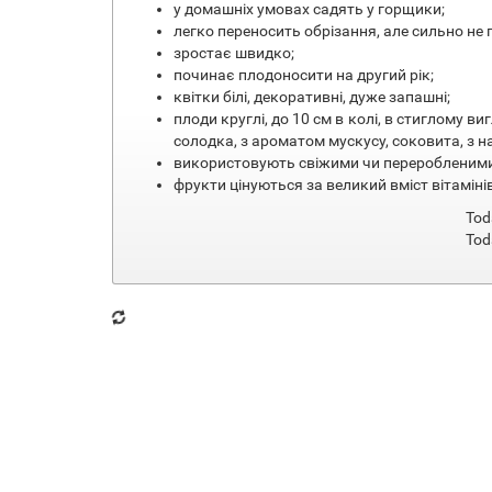
у домашніх умовах садять у горщики;
легко переносить обрізання, але сильно не 
зростає швидко;
починає плодоносити на другий рік;
квітки білі, декоративні, дуже запашні;
плоди круглі, до 10 см в колі, в стиглому в
солодка, з ароматом мускусу, соковита, з н
використовують свіжими чи переробленими
фрукти цінуються за великий вміст вітамінів
Tod
Tod