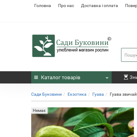
Головна
Про нас
Доставка і оплата
Повер
Каталог
товарів
Зн
Сади Буковини
Екзотика
Гуава
Гуава звичай
Немає