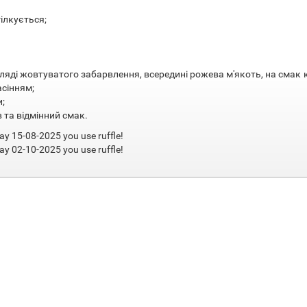
гілкується;
игляді жовтуватого забарвлення, всередині рожева м'якоть, на смак 
асінням;
;
 та відмінний смак.
ay 15-08-2025 you use ruffle!
ay 02-10-2025 you use ruffle!