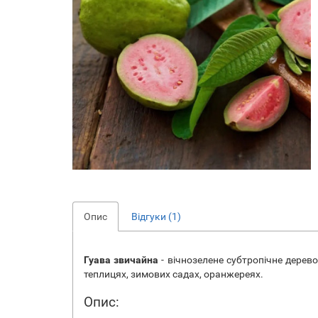
Опис
Відгуки (1)
Гуава звичайна
- вічнозелене субтропічне дерев
теплицях, зимових садах, оранжереях.
Опис: