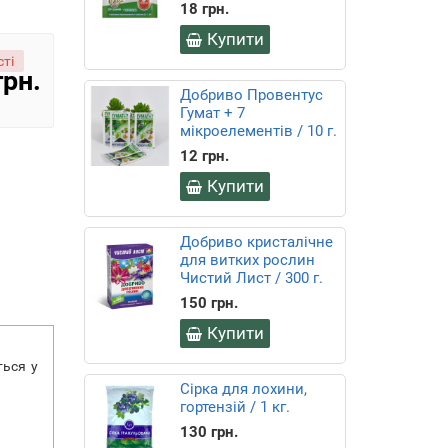
18 грн.
Купити
ті
грн.
Добриво Провентус
Гумат + 7
мікроелементів / 10 г.
12 грн.
Купити
Добриво кристалічне
для витких рослин
Чистий Лист / 300 г.
150 грн.
Купити
ться у
Сірка для лохини,
гортензій / 1 кг.
130 грн.