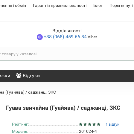
нення i обмін
Гарантія приживлюваності
Блог
Переглянуті
Відділ якості
+38 (068) 459-66-84
Viber
ижки
Відгуки
на (Гуайява) / саджанці, ЗКС
Гуава звичайна (Гуайява) / саджанці, ЗКС
Рейтинг:
1 відгук
Модель:
201024-4