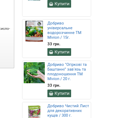
Купити
Добриво
універсальне
кисло-
водорозчинне ТМ
Mivion / 15г.
33 грн.
Купити
Добриво "Огіркові та
Баштанні" зав'язь та
плодоношення ТМ
Mivion / 20 г.
33 грн.
Купити
Добриво Чистий Лист
для декоративних
кущів / 300 г.