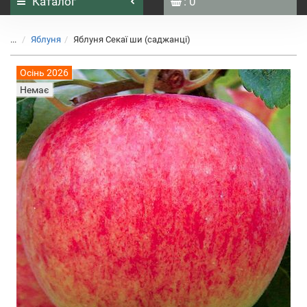
Каталог
: 0
...
Яблуня
Яблуня Секаї ши (саджанці)
Осінь 2026
Немає