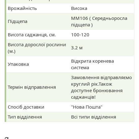
Врожайність
Висока
ММ106 ( Середньоросла
Підщепа
підщепа )
Висота саджанця, см.
100-120
Висота дорослої рослини
3.2 м
(м.)
Відкрита коренева
Упаковка
система
Замовлення відправляємо
круглий рік.Також
Термін відправлення
доступне бронювання
саджанців!
Спосіб доставки
"Нова Пошта"
Тип відділення
Всі типи відділення