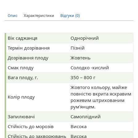
Опис
Характеристики
Відгуки (0)
Вік саджанця
Однорічний
Термін дозрівання
Пізній
Дозрівання плоду
Жовтень
Смак плоду
Солодко -кислий
Вага плоду, г.
350 – 800 г
Жовтого кольору, майже
повністю вкрита яскравим
Колір плоду
рожевим штрихованим
рум'янцем.
Запилювачі
Самоплідний
Стійкість до морозів
Висока
Стійкість до захворювань
Висока