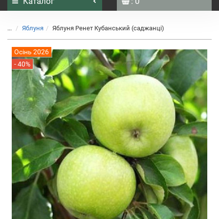
Каталог
: 0
...
Яблуня
Яблуня Ренет Кубанський (саджанці)
Осінь 2026
- 40%