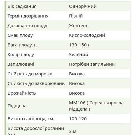
Вік саджанця
Однорічний
Термін дозрівання
Пізній
Дозрівання плоду
Жовтень
Смак плоду
Кисло-солодкий
Вага плоду, г.
130-150 г
Колір плоду
Зелений
Запилювачі
Потрібен запильник
Стійкість до морозів
Висока
Стійкість до захворювань
Висока
Врожайність
Висока
ММ106 ( Середньоросла
Підщепа
підщепа )
Висота саджанця, см.
100-120
Висота дорослої рослини
3 м
(м.)