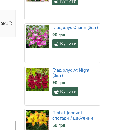
Купити
ї:
55
Гладіолус Charm (3шт)
сек
90 грн.
Купити
Гладіолус At Night
(3шт)
90 грн.
Купити
Лілія Щасливі
спогади / цибулини
50 грн.