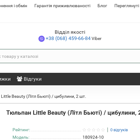
нення i обмін
Гарантія приживлюваності
Блог
Переглянуті
Відділ якості
+38 (068) 459-66-84
Viber
ижки
Відгуки
ittle Beauty (Літл Бьюті) / цибулини, 2 шт.
Тюльпан Little Beauty (Літл Бьюті) / цибулини, 
Рейтинг:
0 відгуків
Модель:
180924-10