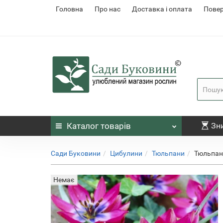
Головна
Про нас
Доставка і оплата
Повер
Каталог
товарів
Зн
Сади Буковини
Цибулини
Тюльпани
Тюльпан L
Немає