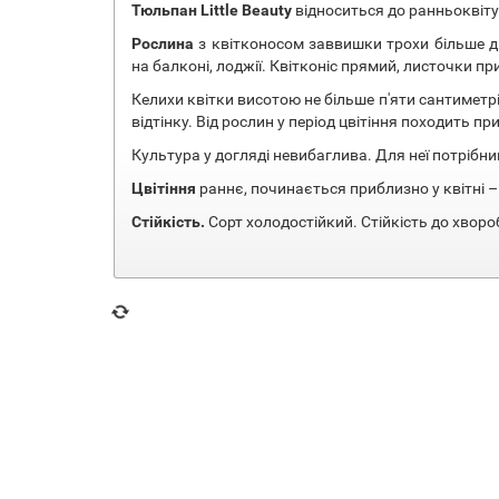
Тюльпан Little Beauty
відноситься до ранньоквіту
Рослина
з квітконосом заввишки трохи більше д
на балконі, лоджії. Квітконіс прямий, листочки пр
Келихи квітки висотою не більше п'яти сантимет
відтінку. Від рослин у період цвітіння походить п
Культура у догляді невибаглива. Для неї потрібн
Цвітіння
раннє, починається приблизно у квітні –
Стійкість.
Сорт холодостійкий. Стійкість до хвороб