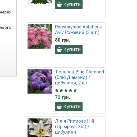
Купити
йнерах
Ранункулюс Аsiaticus
инього
Аviv Рожевий (3 шт.)
80 грн.
Купити
Тюльпан Blue Diamond
(Блю Діамонд) /
цибулини, 2 шт.
72 грн.
Купити
Лілія Primrose Hill
(Прімроуз Хіл) /
цибулини