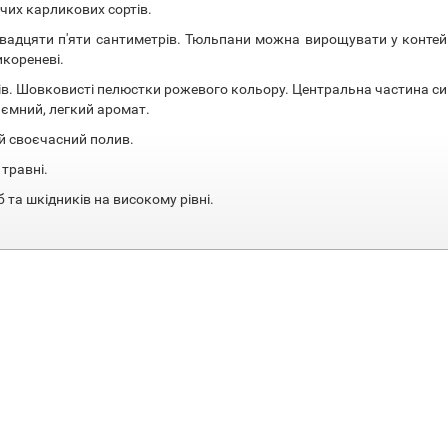
чих карликових сортів.
вадцяти п'яти сантиметрів. Тюльпани можна вирощувати у конте
икореневі.
рів. Шовковисті пелюстки рожевого кольору. Центральна частина с
риємний, легкий аромат.
ий своєчасний полив.
 травні.
 та шкідників на високому рівні.