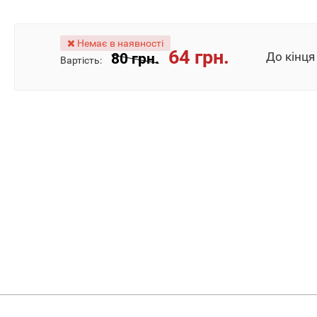
До кінця акці
Немає в наявності
2
16
46
64 грн.
80 грн.
Вартість:
дня
час
мин