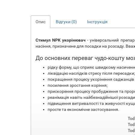
Опис
Відгуки (0)
Інструкція
Стимул NPK укорінювач
- універсальний препар
насіння, призначене для посадки на розсаду. В
До основних переваг чудо-кошту мо
рідку форму, що сприяє швидкому насичен
ліквідацію наслідків стресу після пересадки;
покращення процесу укорінення саджанців н
посилення зростання коріння;
прискорення процесу пробудження та проро
реанімація навіть найбезнадійнішої розсади
підвищення витривалості та живучості кущи
просте та економічне застосування.
Tod
Tod
Tod