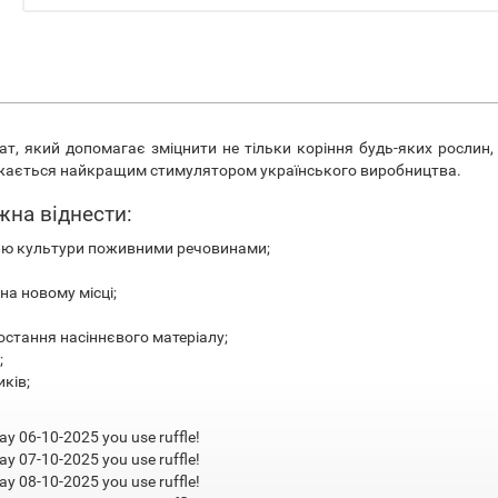
ат, який допомагає зміцнити не тільки коріння будь-яких рослин,
важається найкращим стимулятором українського виробництва.
жна віднести:
ню культури поживними речовинами;
а новому місці;
стання насіннєвого матеріалу;
;
ків;
ay 06-10-2025 you use ruffle!
ay 07-10-2025 you use ruffle!
ay 08-10-2025 you use ruffle!