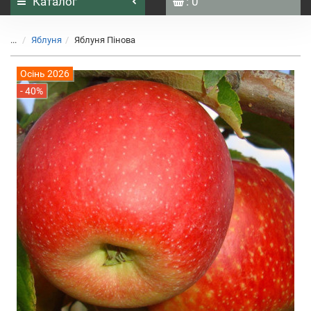
Каталог
: 0
...
Яблуня
Яблуня Пінова
Осінь 2026
- 40%