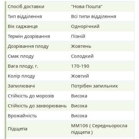
Спосіб доставки
"Нова Пошта"
Тип відділення
Всі типи відділення
Вік саджанця
Однорічний
Термін дозрівання
Пізній
Дозрівання плоду
Жовтень
Смак плоду
Солодкий
Вага плоду, г.
170-190
Колір плоду
Жовтий
Запилювачі
Потрібен запильник
Стійкість до морозів
Висока
Стійкість до захворювань
Висока
Врожайність
Висока
ММ106 ( Середньоросла
Підщепа
підщепа )