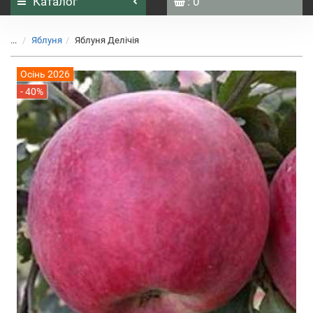
Каталог
: 0
...
Яблуня
Яблуня Делічія
Осінь 2026
- 40%