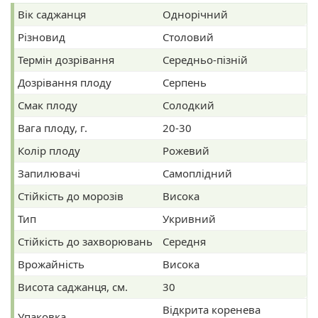
Вік саджанця
Однорічний
Різновид
Столовий
Термін дозрівання
Середньо-пізній
Дозрівання плоду
Серпень
Смак плоду
Солодкий
Вага плоду, г.
20-30
Колір плоду
Рожевий
Запилювачі
Самоплідний
Стійкість до морозів
Висока
Тип
Укривний
Стійкість до захворювань
Середня
Врожайність
Висока
Висота саджанця, см.
30
Відкрита коренева
Упаковка