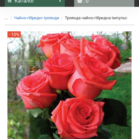
Каталог
: 0
...
Чайно-гібридні троянди
Троянда чайно-гібридна Імпульс
- 10%