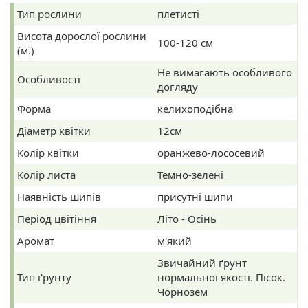
Тип рослини
плетисті
Висота дорослої рослини
100-120 см
(м.)
Не вимагають особливого
Особливості
догляду
Форма
келихоподібна
Діаметр квітки
12см
Колір квітки
оранжево-лососевий
Колір листа
Темно-зелені
Наявність шипів
присутні шипи
Період цвітіння
Літо - Осінь
Аромат
м'який
Звичайний ґрунт
Тип ґрунту
нормальної якості. Пісок.
Чорнозем