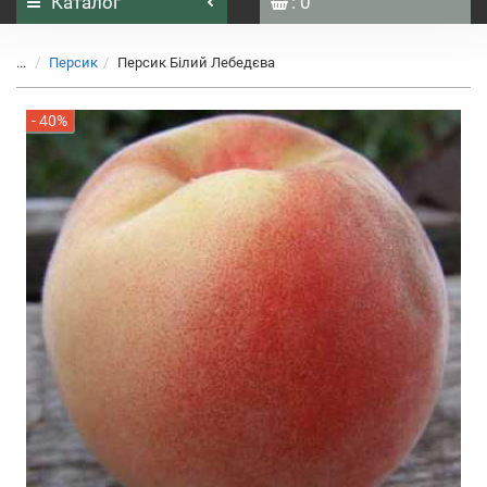
Каталог
: 0
...
Персик
Персик Білий Лебедєва
- 40%