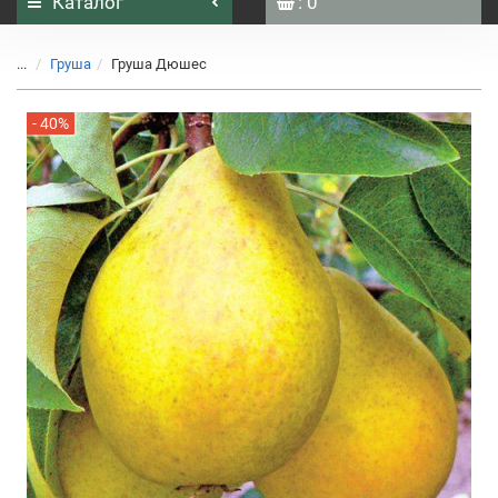
Каталог
: 0
...
Груша
Груша Дюшес
- 40%