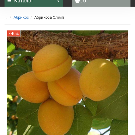
Каталог
: 0
...
Абрикос
Абрикоса Олімп
- 40%