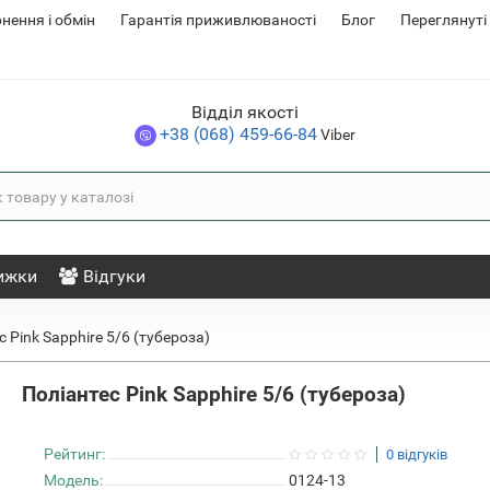
нення i обмін
Гарантія приживлюваності
Блог
Переглянуті
Відділ якості
+38 (068) 459-66-84
Viber
ижки
Відгуки
с Pink Sapphire 5/6 (тубероза)
Поліантес Pink Sapphire 5/6 (тубероза)
Рейтинг:
0 відгуків
Модель:
0124-13