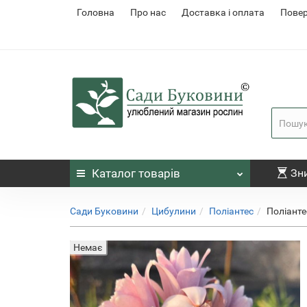
Головна
Про нас
Доставка і оплата
Повер
Каталог
товарів
Зн
Сади Буковини
Цибулини
Поліантес
Поліанте
Немає