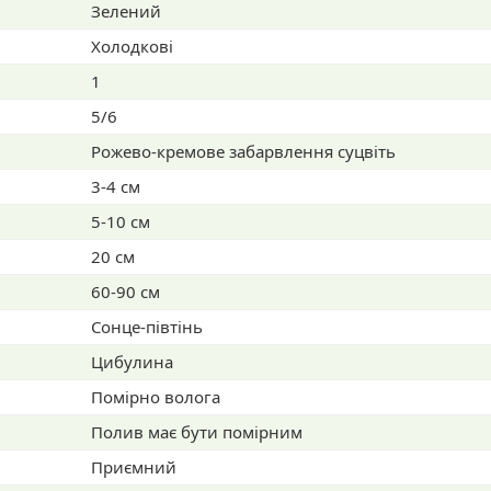
Зелений
Холодкові
1
5/6
Рожево-кремове забарвлення суцвіть
3-4 см
5-10 см
20 см
60-90 см
Сонце-півтінь
Цибулина
Помірно волога
Полив має бути помірним
Приємний