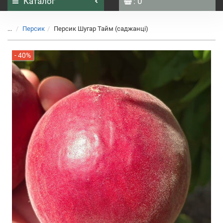
Каталог
: 0
...
Персик
Персик Шугар Тайм (саджанці)
- 40%