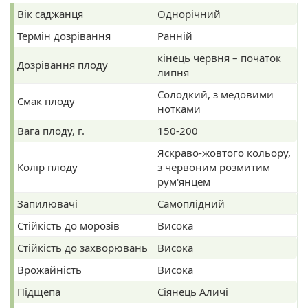
Вік саджанця
Однорічний
Термін дозрівання
Ранній
кінець червня – початок
Дозрівання плоду
липня
Солодкий, з медовими
Смак плоду
нотками
Вага плоду, г.
150-200
Яскраво-жовтого кольору,
Колір плоду
з червоним розмитим
рум'янцем
Запилювачі
Самоплідний
Стійкість до морозів
Висока
Стійкість до захворювань
Висока
Врожайність
Висока
Підщепа
Сіянець Аличі