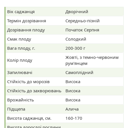
Вік саджанця
Дворічний
Термін дозрівання
Середньо-пізній
Дозрівання плоду
Початок Серпня
Смак плоду
Солодкий
Вага плоду, г.
200-300 г
Жовті, з темно-червоним
Колір плоду
рум'янцем
Запилювачі
Самоплідний
Стійкість до морозів
Висока
Стійкість до захворювань
Висока
Врожайність
Висока
Підщепа
Алича
Висота саджанця, см.
160-170
Висота дорослої рослини