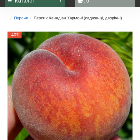
Каталог
: 0
...
Персик
Персик Канадіан Хармоні (саджанці, дворічні)
- 40%