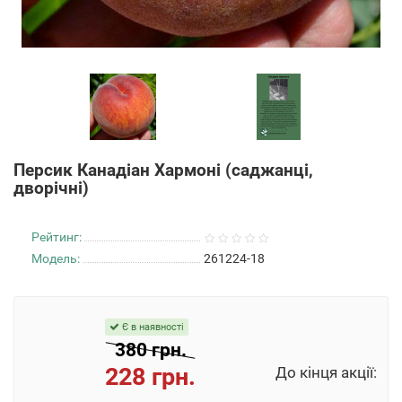
Персик Канадіан Хармоні (саджанці,
дворічні)
Рейтинг:
Модель:
261224-18
Є в наявності
380 грн.
228 грн.
До кінця акції: