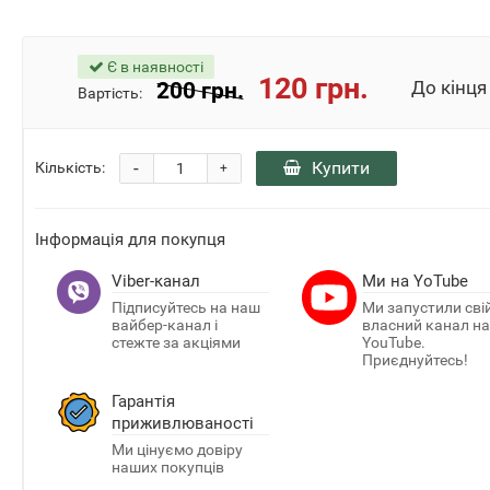
До кінця акці
Є в наявності
1
20
10
120 грн.
200 грн.
Вартість:
день
час
мин
-
Купити
Кількість:
+
Інформація для покупця
Viber-канал
Ми на YoTube
Підписуйтесь на наш
Ми запустили сві
вайбер-канал і
власний канал на
стежте за акціями
YouTube.
Приєднуйтесь!
Гарантія
приживлюваності
Ми цінуємо довіру