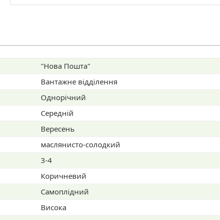
наших покупців
"Нова Пошта"
Вантажне відділення
Однорічний
Середній
Вересень
маслянисто-солодкий
3-4
Коричневий
Самоплідний
Висока