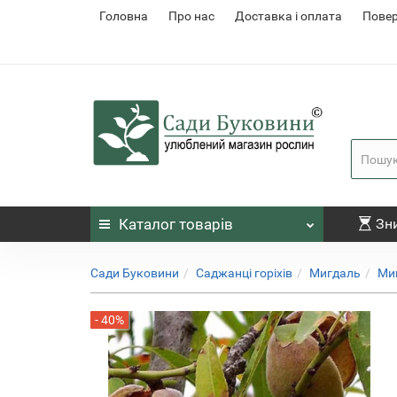
Головна
Про нас
Доставка і оплата
Повер
Каталог
товарів
Зн
Сади Буковини
Саджанці горіхів
Мигдаль
Ми
- 40%