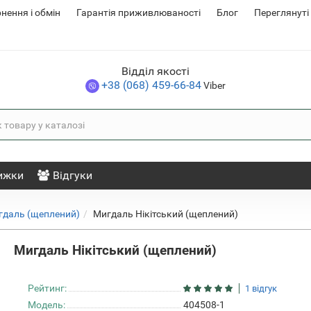
нення i обмін
Гарантія приживлюваності
Блог
Переглянуті
Відділ якості
+38 (068) 459-66-84
Viber
ижки
Відгуки
гдаль (щеплений)
Мигдаль Нікітський (щеплений)
Мигдаль Нікітський (щеплений)
Рейтинг:
1 відгук
Модель:
404508-1