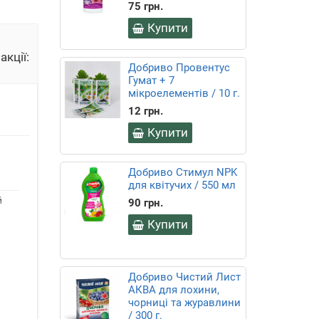
75 грн.
Купити
ї:
20
Добриво Провентус
сек
Гумат + 7
мікроелементів / 10 г.
12 грн.
Купити
Добриво Стимул NPK
для квітучих / 550 мл
90 грн.
й
Купити
Добриво Чистий Лист
АКВА для лохини,
чорниці та журавлини
/ 300 г.