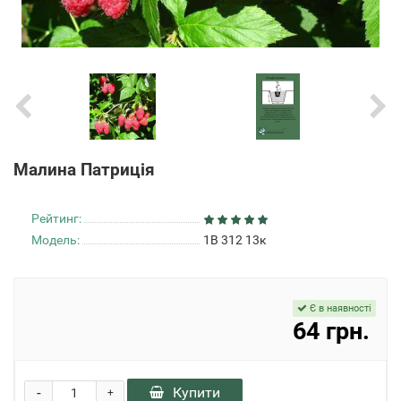
Малина Патриція
Рейтинг:
Модель:
1В 312 13к
Є в наявності
64 грн.
-
Купити
+