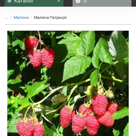
Каталог
: 0
...
Малина
Малина Патриція