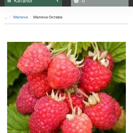
Каталог
: 0
...
Малина
Малина Октавіа