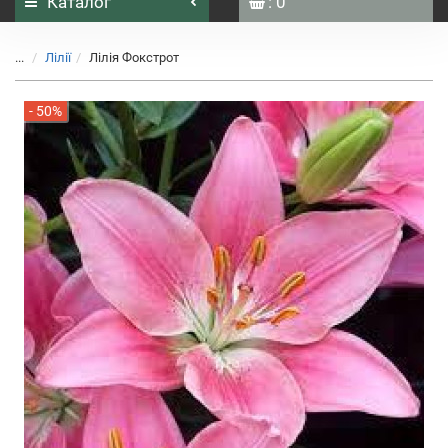
Каталог
: 0
...
Лілії
Лілія Фокстрот
- 50%