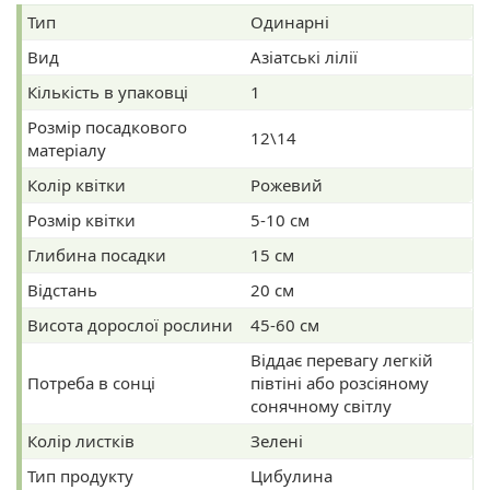
Тип
Одинарні
Вид
Азіатські лілії
Кількість в упаковці
1
Розмір посадкового
12\14
матеріалу
Колір квітки
Рожевий
Розмір квітки
5-10 см
Глибина посадки
15 см
Відстань
20 см
Висота дорослої рослини
45-60 cм
Віддає перевагу легкій
Потреба в сонці
півтіні або розсіяному
сонячному світлу
Колір листків
Зелені
Тип продукту
Цибулина