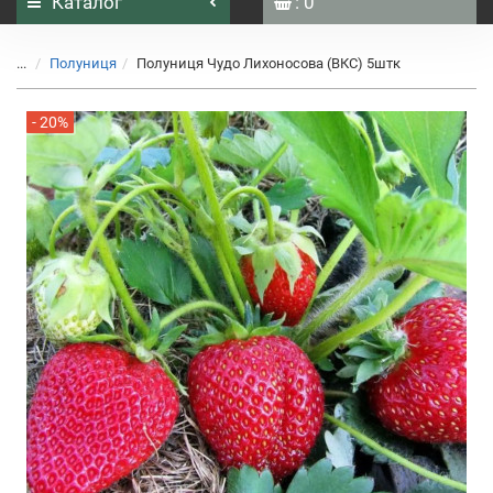
Каталог
: 0
...
Полуниця
Полуниця Чудо Лихоносова (ВКС) 5штк
- 20%