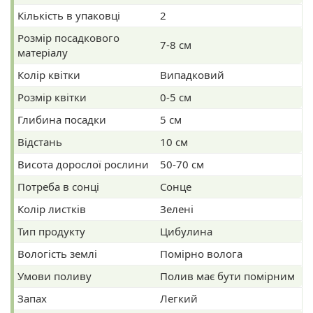
Кількість в упаковці
2
Розмір посадкового
7-8 см
матеріалу
Колір квітки
Випадковий
Розмір квітки
0-5 см
Глибина посадки
5 см
Відстань
10 см
Висота дорослої рослини
50-70 см
Потреба в сонці
Сонце
Колір листків
Зелені
Тип продукту
Цибулина
Вологість землі
Помірно волога
Умови поливу
Полив має бути помірним
Запах
Легкий