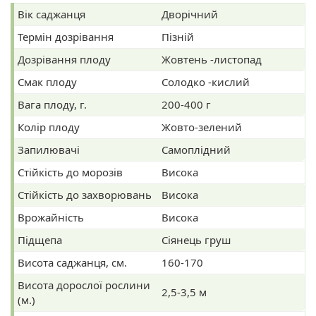
Вік саджанця
Дворічний
Термін дозрівання
Пізній
Дозрівання плоду
Жовтень -листопад
Смак плоду
Солодко -кислий
Вага плоду, г.
200-400 г
Колір плоду
Жовто-зелений
Запилювачі
Самоплідний
Стійкість до морозів
Висока
Стійкість до захворювань
Висока
Врожайність
Висока
Підщепа
Сіянець груш
Висота саджанця, см.
160-170
Висота дорослої рослини
2,5-3,5 м
(м.)