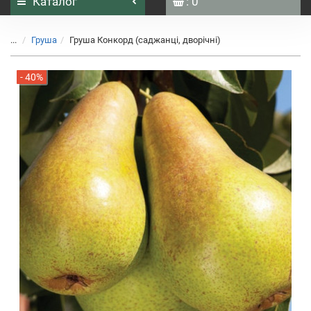
Каталог
: 0
...
Груша
Груша Конкорд (саджанці, дворічні)
- 40%