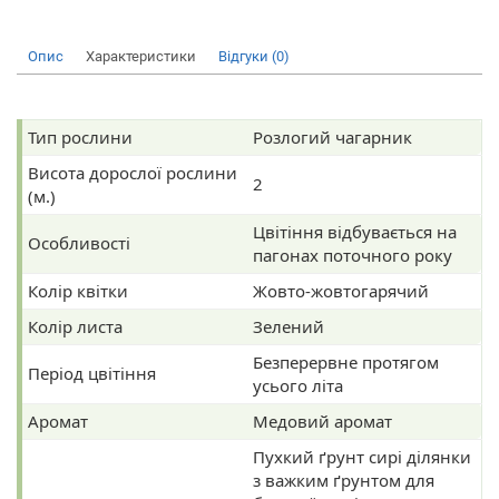
Опис
Характеристики
Відгуки (0)
Тип рослини
Розлогий чагарник
Висота дорослої рослини
2
(м.)
Цвітіння відбувається на
Особливості
пагонах поточного року
Колір квітки
Жовто-жовтогарячий
Колір листа
Зелений
Безперервне протягом
Період цвітіння
усього літа
Аромат
Медовий аромат
Пухкий ґрунт сирі ділянки
з важким ґрунтом для