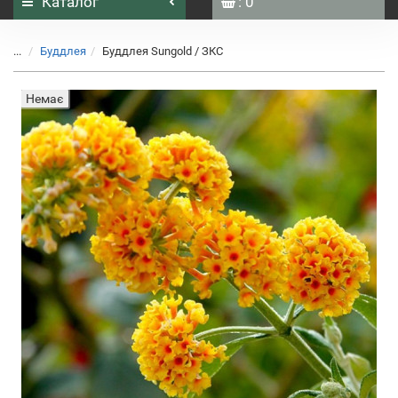
Каталог
: 0
...
Буддлея
Буддлея Sungold / ЗКС
Немає