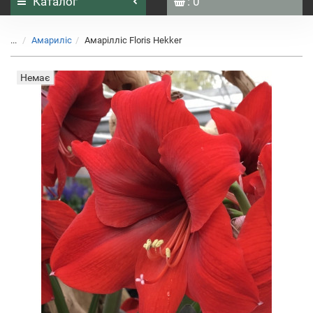
Каталог
: 0
...
Амариліс
Aмарілліс Floris Hekker
Немає