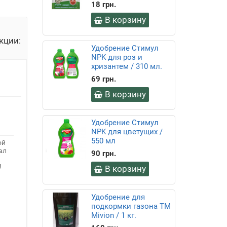
18 грн.
В корзину
ии:
32
Удобрение Стимул
сек
NPK для роз и
хризантем / 310 мл.
69 грн.
В корзину
Удобрение Стимул
NPK для цветущих /
550 мл
90 грн.
ой
ал
В корзину
!
Удобрение для
подкормки газона ТМ
Mivion / 1 кг.