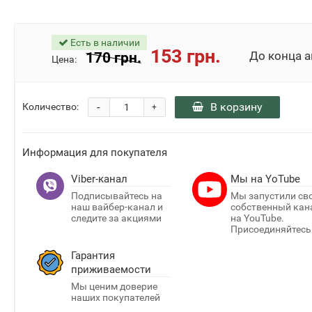
До конца акц
Есть в наличии
1
05
49
153 грн.
170 грн.
Цена:
день
час
мин
-
В корзину
Количество:
+
Информация для покупателя
Viber-канал
Мы на YoTube
Подписывайтесь на
Мы запустили св
наш вайбер-канал и
собственный кан
следите за акциями
на YouTube.
Присоединяйтесь
Гарантия
приживаемости
Мы ценим доверие