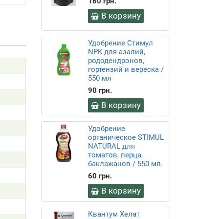
160 грн.
В корзину
Удобрение Стимул
NPK для азалий,
рододендронов,
гортензий и вереска /
550 мл
90 грн.
В корзину
Удобрение
органическое STIMUL
NATURAL для
томатов, перца,
баклажанов / 550 мл.
60 грн.
В корзину
Квантум Хелат