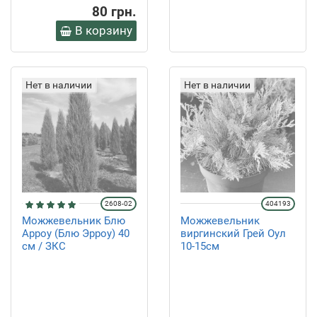
80 грн.
В корзину
Нет в наличии
Нет в наличии
2608-02
404193
Можжевельник Блю
Можжевельник
Арроу (Блю Эрроу) 40
виргинский Грей Оул
см / ЗКС
10-15см