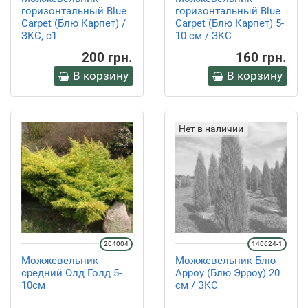
горизонтальный Blue
горизонтальный Blue
Carpet (Блю Карпет) /
Carpet (Блю Карпет) 5-
ЗКС, с1
10 см / ЗКС
200 грн.
160 грн.
В корзину
В корзину
Нет в наличии
204004
140624-1
Можжевельник
Можжевельник Блю
средний Олд Голд 5-
Арроу (Блю Эрроу) 20
10см
см / ЗКС