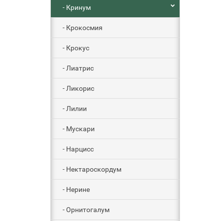
- Кринум
- Крокосмия
- Крокус
- Лиатрис
- Ликорис
- Лилии
- Мускари
- Нарцисс
- Нектароскордум
- Нерине
- Орнитогалум