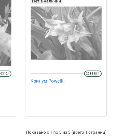
Нет в наличии
203124
203338-1
Кринум Рowellii
Показано с 1 по 3 из 3 (всего 1 страниц)