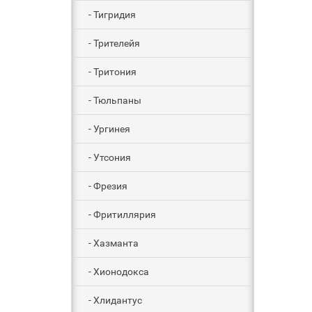
- Тигридия
- Трителейя
- Тритония
- Тюльпаны
- Ургинея
- Утсония
- Фрезия
- Фритиллярия
- Хазманта
- Хионодокса
- Хлидантус