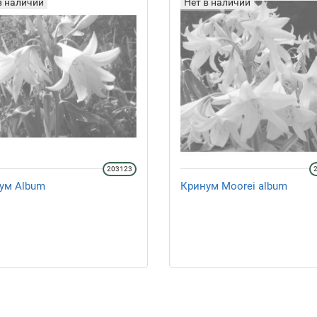
в наличии
Нет в наличии
203123
ум Album
Кринум Moorei album