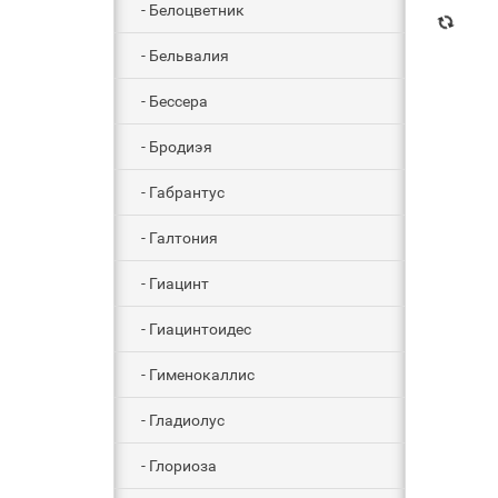
- Белоцветник
- Бельвалия
- Бессера
- Бродиэя
- Габрантус
- Галтония
- Гиацинт
- Гиацинтоидес
- Гименокаллис
- Гладиолус
- Глориоза