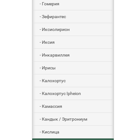
- Гомерия
- Зефирантес
- Иксиолирион
- Иксия
- Инкарвиллея
- Ирисы
- Калохортус
- Калохортус Ipheion
- Камассия
- Кандык / Эритрониум
- Кислица