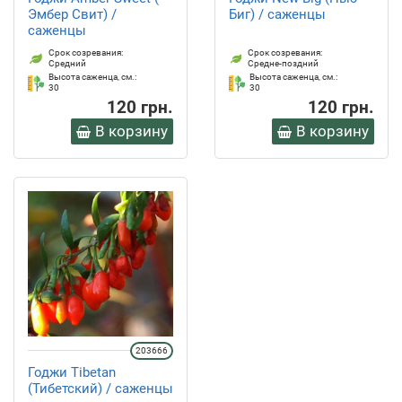
Эмбер Свит) /
Биг) / саженцы
саженцы
Срок созревания:
Срок созревания:
Средний
Средне-поздний
Высота саженца, см.:
Высота саженца, см.:
30
30
120 грн.
120 грн.
В корзину
В корзину
203666
Годжи Tibetan
(Тибетский) / саженцы