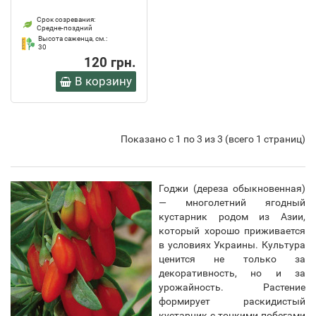
Срок созревания:
Средне-поздний
Высота саженца, см.:
30
120 грн.
В корзину
Показано с 1 по 3 из 3 (всего 1 страниц)
Годжи (дереза обыкновенная)
— многолетний ягодный
кустарник родом из Азии,
который хорошо приживается
в условиях Украины. Культура
ценится не только за
декоративность, но и за
урожайность. Растение
формирует раскидистый
кустарник с тонкими побегами