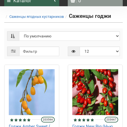
Каталог
: 0
Саженцы годжи
Саженцы ягодных кустарников
Фильтр
203566
203667
Годжи Amber Sweet (
Годжи New Big (Нью