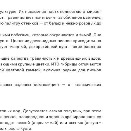
ультуры. Их надземная часть полностью отмирает
т. Травянистые пионы ценят за обильное цветение,
ю палитру оттенков — от белых и нежно-розовых до
шими побегами, которые сохраняются и зимой. Они
ста. Цветение древовидных пионов приходится на
рует мощный, декоративный куст. Такие растения
учшие качества травянистых и древовидных видов.
вающими крупные цветки. ИТО-гибриды отличаются
ой цветовой гаммой, включая редкие для пионов
разных садовых композициях — от классических
овых вод. Допускается легкая полутень, при этом
а легкая, плодородная и хорошо дренированная, со
роводят весной (апрель–май) или осенью (август–
илы роста куста.