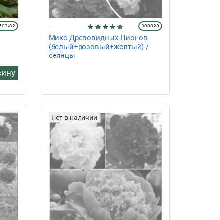
502-02
300020
Микс Древовидных Пионов
(белый+розовый+желтый) /
сеянцы
зину
Нет в наличии