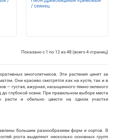
ый /
Пион Древовидный Кремовый
/ сеянец
Показано с 1 по 12 из 48 (всего 4 страниц)
оративных многолетников. Эти растения ценят за
том. Они красиво смотрятся как на кусте, так и в
нов — густая, ажурная, насыщенного темно-зеленого
д до глубокой осени. При правильном выборе места
ы расти и обильно цвести на одном участке
тавлены большим разнообразием форм и сортов. В
ностей роста выделяют несколько основных групп