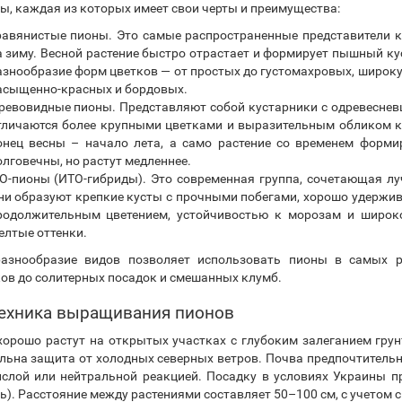
ы, каждая из которых имеет свои черты и преимущества:
равянистые пионы. Это самые распространенные представители к
а зиму. Весной растение быстро отрастает и формирует пышный кус
азнообразие форм цветков — от простых до густомахровых, широку
асыщенно-красных и бордовых.
ревовидные пионы. Представляют собой кустарники с одревеснев
тличаются более крупными цветками и выразительным обликом ку
онец весны – начало лета, а само растение со временем форми
олговечны, но растут медленнее.
TO-пионы (ИТО-гибриды). Это современная группа, сочетающая л
ни образуют крепкие кусты с прочными побегами, хорошо удержи
родолжительным цветением, устойчивостью к морозам и широк
елтые оттенки.
разнообразие видов позволяет использовать пионы в самых 
ов до солитерных посадок и смешанных клумб.
ехника выращивания пионов
орошо растут на открытых участках с глубоким залеганием грунт
льна защита от холодных северных ветров. Почва предпочтительн
слой или нейтральной реакцией. Посадку в условиях Украины п
ь). Расстояние между растениями составляет 50–100 см, с учетом с